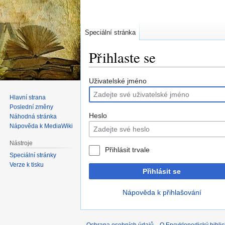
Speciální stránka
Přihlaste se
Skočit
Skočit
Uživatelské jméno
na
na
Hlavní strana
navigaci
vyhledávání
Poslední změny
Heslo
Náhodná stránka
Nápověda k MediaWiki
Nástroje
Přihlásit trvale
Speciální stránky
Verze k tisku
Přihlásit se
Nápověda k přihlašování