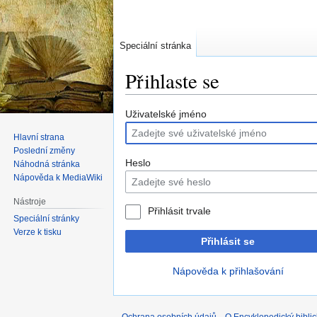
Speciální stránka
Přihlaste se
Skočit
Skočit
Uživatelské jméno
na
na
Hlavní strana
navigaci
vyhledávání
Poslední změny
Heslo
Náhodná stránka
Nápověda k MediaWiki
Nástroje
Přihlásit trvale
Speciální stránky
Verze k tisku
Přihlásit se
Nápověda k přihlašování