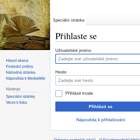
Speciální stránka
Přihlaste se
Skočit
Skočit
Uživatelské jméno
na
na
Hlavní strana
navigaci
vyhledávání
Poslední změny
Heslo
Náhodná stránka
Nápověda k MediaWiki
Nástroje
Přihlásit trvale
Speciální stránky
Verze k tisku
Přihlásit se
Nápověda k přihlašování