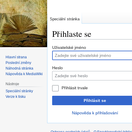
Speciální stránka
Přihlaste se
Skočit
Skočit
Uživatelské jméno
na
na
Hlavní strana
navigaci
vyhledávání
Poslední změny
Heslo
Náhodná stránka
Nápověda k MediaWiki
Nástroje
Přihlásit trvale
Speciální stránky
Verze k tisku
Přihlásit se
Nápověda k přihlašování