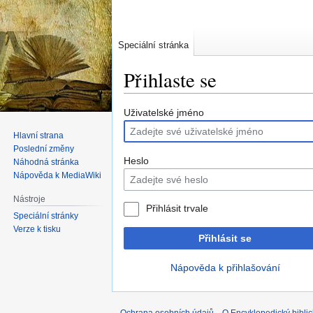
Speciální stránka
Přihlaste se
Skočit
Skočit
Uživatelské jméno
na
na
Hlavní strana
navigaci
vyhledávání
Poslední změny
Heslo
Náhodná stránka
Nápověda k MediaWiki
Nástroje
Přihlásit trvale
Speciální stránky
Verze k tisku
Přihlásit se
Nápověda k přihlašování