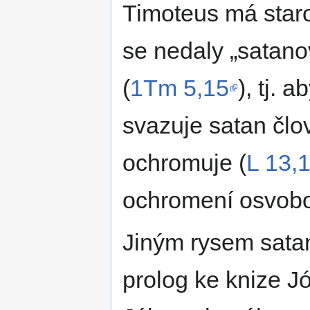
Timoteus má staro
se nedaly
satano
(
1Tm 5,15
), tj. 
svazuje satan člov
ochromuje (
L 13,
ochromení osvobo
Jiným rysem satan
prolog ke knize J