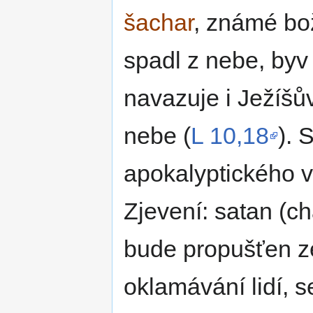
šachar
, známé bož
spadl z nebe, byv
navazuje i Ježíšů
nebe (
L 10,18
). 
apokalyptického v
Zjevení: satan (c
bude propušťen ze
oklamávání lidí, se