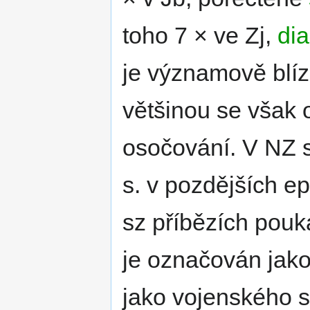
toho 7 × ve Zj,
di
je významově blí
většinou se však 
osočování. V NZ s
s. v pozdějších e
sz příbězích pouk
je označován jak
jako vojenského 