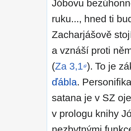
Jóbovu bezúhonno
ruku..., hned ti bu
Zacharjášově stoj
a vznáší proti ně
(
Za 3,1
). To je z
ďábla
. Personifi
satana je v SZ oj
v prologu knihy 
nezbytnými funkc