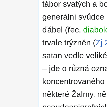
tábor svatých a b
generální svůdce 
ďábel (řec.
diabol
trvale trýzněn (
Zj 
satan vedle veli
– jde o různá oz
koncentrovaného 
některé Žalmy, ně
pseudoepigrafníc