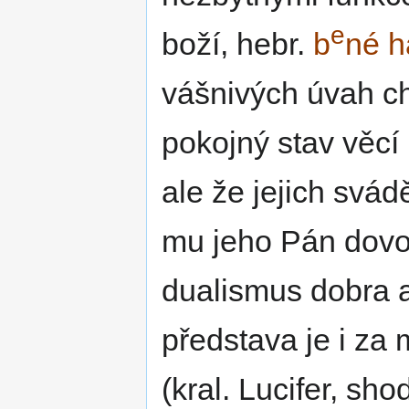
e
boží, hebr.
b
né h
vášnivých úvah ch
pokojný stav věc
ale že jejich svád
mu jeho Pán dovol
dualismus dobra a
představa je i za
(kral. Lucifer, sho