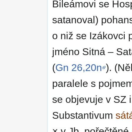
Bileámovi se Hospo
satanoval) pohans
o niž se Izákovci 
jméno Sitná – Sata
(
Gn 26,20n
). (N
paralele s pojme
se objevuje v SZ
Substantivum
sát
× v Jb, pořečtěné