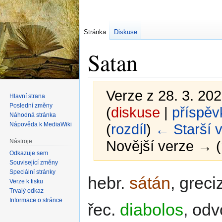
Stránka
Diskuse
Satan
Verze z 28. 3. 202
Hlavní strana
Poslední změny
(
diskuse
|
příspěv
Náhodná stránka
Nápověda k MediaWiki
(
rozdíl
)
← Starší 
Nástroje
Novější verze → (
Odkazuje sem
Související změny
Speciální stránky
Skočit
Skočit
hebr.
sátán
, grec
Verze k tisku
na
na
Trvalý odkaz
navigaci
vyhledávání
Informace o stránce
řec.
diabolos
, od