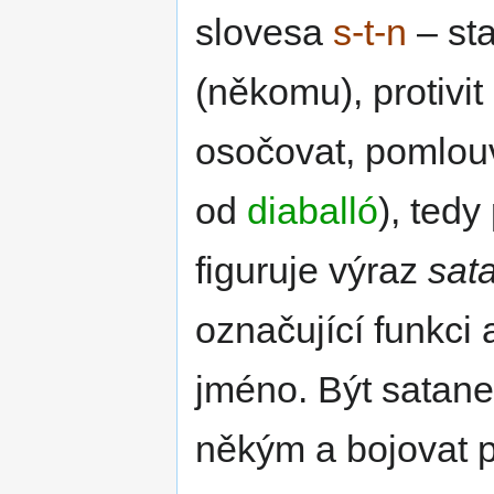
slovesa
s-t-n
– sta
(někomu), protivit 
osočovat, pomlouv
od
diaballó
), tedy
figuruje výraz
sat
označující funkci a
jméno. Být sata
někým a bojovat p