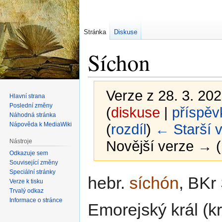
Stránka
Diskuse
Síchon
Verze z 28. 3. 202
Hlavní strana
Poslední změny
(
diskuse
|
příspěv
Náhodná stránka
Nápověda k MediaWiki
(
rozdíl
)
← Starší 
Nástroje
Novější verze → (
Odkazuje sem
Související změny
Speciální stránky
Skočit
Skočit
hebr.
síchón
, BKr
Verze k tisku
na
na
Trvalý odkaz
navigaci
vyhledávání
Informace o stránce
Emorejský král (kr