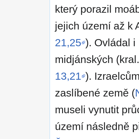
který porazil moá
jejich území až k 
21,25
). Ovládal i
midjánských (kra
13,21
). Izraelcům
zaslíbené země (
museli vynutit pr
území následně př