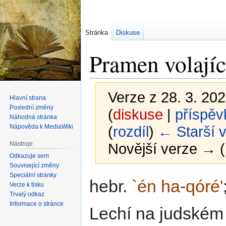
Stránka
Diskuse
Pramen volají
Verze z 28. 3. 202
Hlavní strana
Poslední změny
(
diskuse
|
příspěv
Náhodná stránka
Nápověda k MediaWiki
(
rozdíl
)
← Starší 
Nástroje
Novější verze → (
Odkazuje sem
Související změny
Speciální stránky
Skočit
Skočit
hebr.
`én ha-qóré'
Verze k tisku
na
na
Trvalý odkaz
navigaci
vyhledávání
Informace o stránce
Lechí na judském 