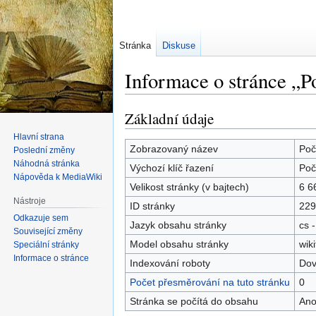
Stránka
Diskuse
Informace o stránce „P
Základní údaje
Skočit
Skočit
na
na
Hlavní strana
navigaci
vyhledávání
Zobrazovaný název
Poč
Poslední změny
Náhodná stránka
Výchozí klíč řazení
Poč
Nápověda k MediaWiki
Velikost stránky (v bajtech)
6 6
Nástroje
ID stránky
229
Odkazuje sem
Jazyk obsahu stránky
cs -
Související změny
Model obsahu stránky
wiki
Speciální stránky
Informace o stránce
Indexování roboty
Dov
Počet přesměrování na tuto stránku
0
Stránka se počítá do obsahu
An