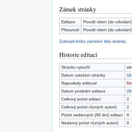
Zámek stránky
Editace
Povolit všem (do odvolání
Přesunutí
Povolit všem (do odvolání
Zobrazit knihu zamčení této stránky.
Historie editací
Stránku vytvořil
eb
Datum založení stránky
16
Naposledy editoval
Mo
Datum poslední editace
28
Celkový počet editací
2
Celkový počet různých autorů
2
Počet nedávných (90 dní) editací
0
Nedávný počet různých autorů
0