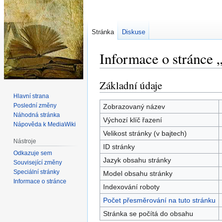
Stránka
Diskuse
Informace o stránce 
Základní údaje
Skočit
Skočit
na
na
Hlavní strana
navigaci
vyhledávání
Poslední změny
Zobrazovaný název
Náhodná stránka
Výchozí klíč řazení
Nápověda k MediaWiki
Velikost stránky (v bajtech)
Nástroje
ID stránky
Odkazuje sem
Jazyk obsahu stránky
Související změny
Speciální stránky
Model obsahu stránky
Informace o stránce
Indexování roboty
Počet přesměrování na tuto stránku
Stránka se počítá do obsahu