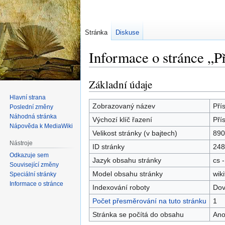
Stránka
Diskuse
Informace o stránce „Př
Základní údaje
Skočit
Skočit
na
na
Hlavní strana
navigaci
vyhledávání
Zobrazovaný název
Pří
Poslední změny
Náhodná stránka
Výchozí klíč řazení
Pří
Nápověda k MediaWiki
Velikost stránky (v bajtech)
890
Nástroje
ID stránky
248
Odkazuje sem
Jazyk obsahu stránky
cs -
Související změny
Model obsahu stránky
wiki
Speciální stránky
Informace o stránce
Indexování roboty
Dov
Počet přesměrování na tuto stránku
1
Stránka se počítá do obsahu
An