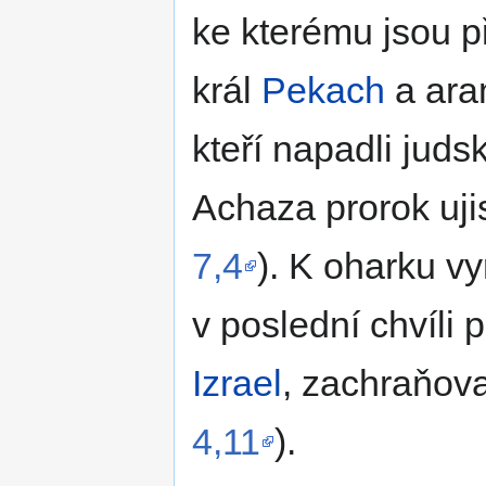
ke kterému jsou př
král
Pekach
a ara
kteří napadli juds
Achaza prorok ujis
7,4
). K oharku v
v poslední chvíli 
Izrael
, zachraňova
4,11
).