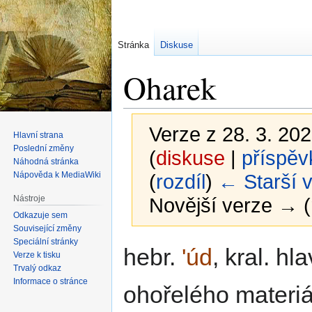
Stránka
Diskuse
Oharek
Verze z 28. 3. 202
Hlavní strana
Poslední změny
(
diskuse
|
příspěv
Náhodná stránka
Nápověda k MediaWiki
(
rozdíl
)
← Starší 
Nástroje
Novější verze → (
Odkazuje sem
Související změny
Speciální stránky
Skočit
Skočit
hebr.
'úd
, kral. hl
Verze k tisku
na
na
Trvalý odkaz
navigaci
vyhledávání
Informace o stránce
ohořelého materiál