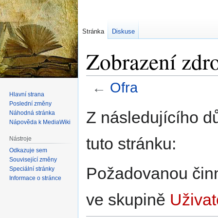
Stránka
Diskuse
Zobrazení zdro
←
Ofra
Hlavní strana
Poslední změny
Skočit
Skočit
Z následujícího d
Náhodná stránka
na
na
Nápověda k MediaWiki
navigaci
vyhledávání
tuto stránku:
Nástroje
Odkazuje sem
Související změny
Požadovanou činno
Speciální stránky
Informace o stránce
ve skupině
Uživat