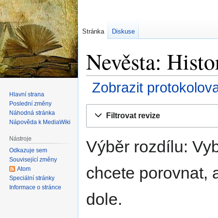
Stránka
Diskuse
Nevěsta: Histor
Zobrazit protokolov
Hlavní strana
Poslední změny
Skočit
Skočit
Náhodná stránka
Filtrovat revize
na
na
Nápověda k MediaWiki
navigaci
vyhledávání
Nástroje
Výběr rozdílu: Vyb
Odkazuje sem
Související změny
chcete porovnat, a
Atom
Speciální stránky
Informace o stránce
dole.