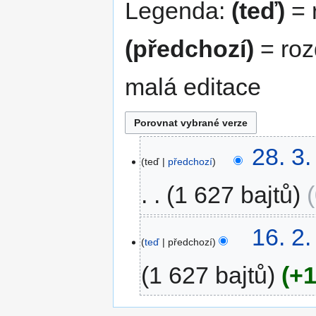
Legenda:
(teď)
= r
(předchozí)
= roz
malá editace
28.
28. 3
teď
předchozí
3.
2023
1 627 bajtů
16.
16. 2
teď
předchozí
2.
2023
1 627 bajtů
+1
B