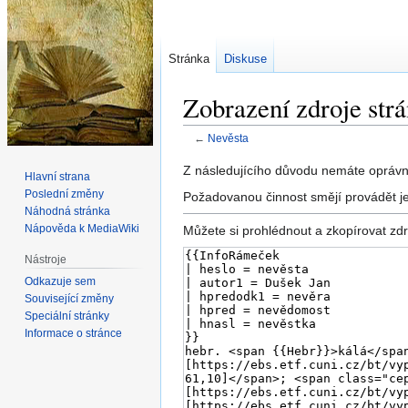
Stránka
Diskuse
Zobrazení zdroje str
←
Nevěsta
Skočit
Skočit
Z následujícího důvodu nemáte oprávně
Hlavní strana
na
na
Poslední změny
Požadovanou činnost smějí provádět je
navigaci
vyhledávání
Náhodná stránka
Nápověda k MediaWiki
Můžete si prohlédnout a zkopírovat zdr
Nástroje
Odkazuje sem
Související změny
Speciální stránky
Informace o stránce