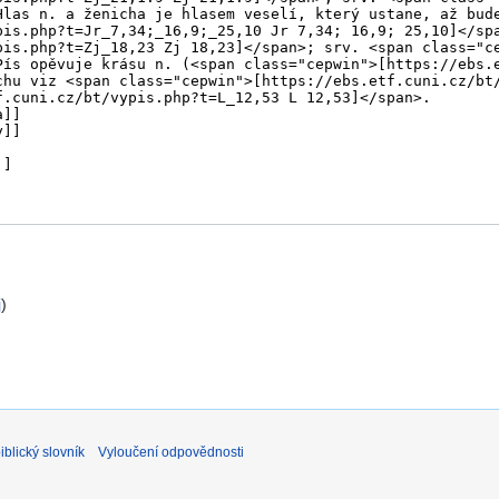
j
)
blický slovník
Vyloučení odpovědnosti