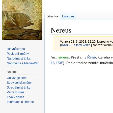
Stránka
Diskuse
Nereus
Verze z 28. 3. 2023, 12:20, kterou vytvo
(
rozdíl
)
← Starší verze
| zobrazit aktuál
Hlavní strana
Poslední změny
Skočit
Skočit
řec.
néreus
. Křesťan v
Římě
, kterého 
Náhodná stránka
na
na
16,15
). Podle tradice zemřel mučedn
Nápověda k MediaWiki
navigaci
vyhledávání
Nástroje
Odkazuje sem
Související změny
Speciální stránky
Verze k tisku
Trvalý odkaz
Informace o stránce