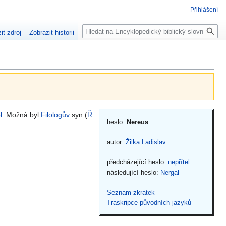
Přihlášení
Hledat
it zdroj
Zobrazit historii
l
. Možná byl
Filologův
syn (
Ř
heslo:
Nereus
autor:
Žilka Ladislav
předcházející heslo:
nepřítel
následující heslo:
Nergal
Seznam zkratek
Traskripce původních jazyků