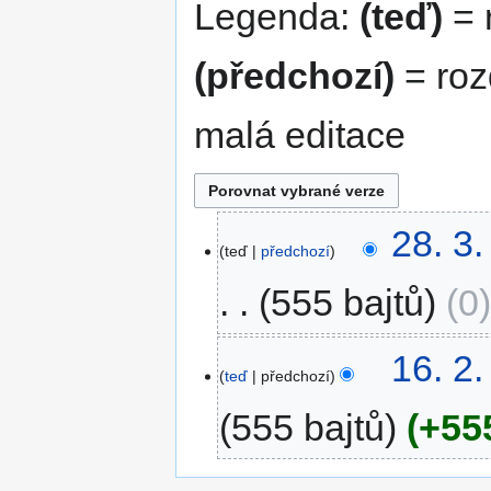
Legenda:
(teď)
= r
(předchozí)
= roz
malá editace
28.
28. 3
teď
předchozí
3.
2023
555 bajtů
0
16.
16. 2
teď
předchozí
2.
2023
555 bajtů
+55
B