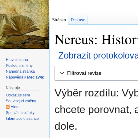
Stránka
Diskuse
Nereus: Histor
Zobrazit protokolov
Hlavní strana
Poslední změny
Skočit
Skočit
Náhodná stránka
Filtrovat revize
na
na
Nápověda k MediaWiki
navigaci
vyhledávání
Nástroje
Výběr rozdílu: Vyb
Odkazuje sem
Související změny
chcete porovnat, a
Atom
Speciální stránky
Informace o stránce
dole.