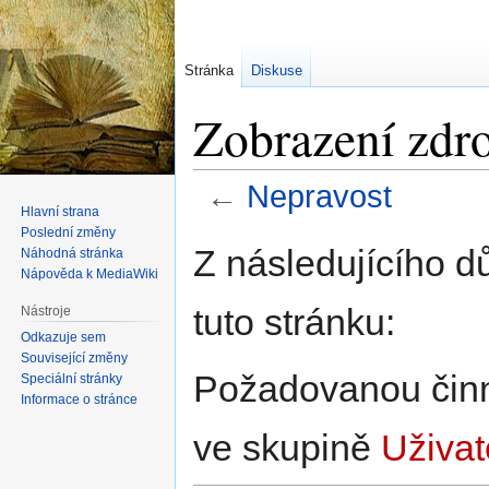
Stránka
Diskuse
Zobrazení zdro
←
Nepravost
Hlavní strana
Poslední změny
Skočit
Skočit
Z následujícího d
Náhodná stránka
na
na
Nápověda k MediaWiki
navigaci
vyhledávání
tuto stránku:
Nástroje
Odkazuje sem
Související změny
Požadovanou činno
Speciální stránky
Informace o stránce
ve skupině
Uživat