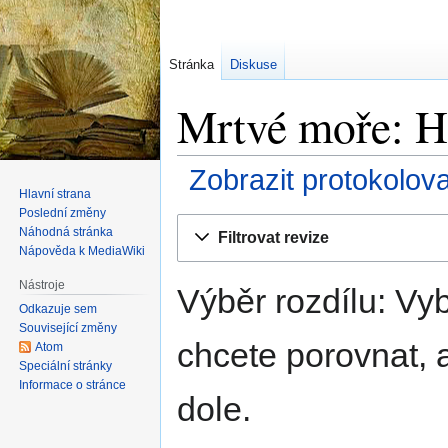
Stránka
Diskuse
Mrtvé moře: Hi
Zobrazit protokolov
Hlavní strana
Poslední změny
Skočit
Skočit
Náhodná stránka
Filtrovat revize
na
na
Nápověda k MediaWiki
navigaci
vyhledávání
Nástroje
Výběr rozdílu: Vyb
Odkazuje sem
Související změny
chcete porovnat, a
Atom
Speciální stránky
Informace o stránce
dole.