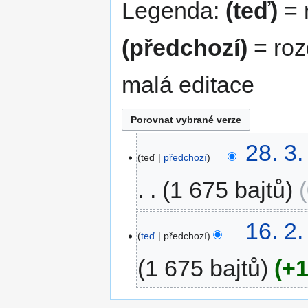
Legenda:
(teď)
= r
(předchozí)
= roz
malá editace
28.
28. 3
teď
předchozí
3.
2023
1 675 bajtů
16.
16. 2
teď
předchozí
2.
2023
1 675 bajtů
+1
B