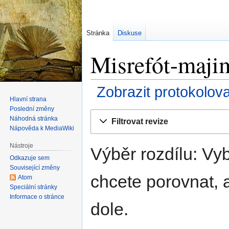
Stránka
Diskuse
Misrefót-majim
Zobrazit protokolov
Hlavní strana
Poslední změny
Skočit
Skočit
Náhodná stránka
Filtrovat revize
na
na
Nápověda k MediaWiki
navigaci
vyhledávání
Nástroje
Výběr rozdílu: Vyb
Odkazuje sem
Související změny
chcete porovnat, a
Atom
Speciální stránky
Informace o stránce
dole.