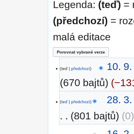
Legenda:
(teď)
= r
(předchozí)
= roz
malá editace
10.
10. 9
teď
předchozí
9.
2025
670 bajtů
−13
B
28.
28. 3
e
teď
předchozí
3.
z
2023
801 bajtů
0
s
h
r
16.
16. 2
n