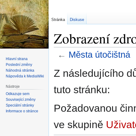
Stránka
Diskuse
Zobrazení zdro
←
Města útočištná
Hlavní strana
Poslední změny
Skočit
Skočit
Z následujícího d
Náhodná stránka
na
na
Nápověda k MediaWiki
navigaci
vyhledávání
tuto stránku:
Nástroje
Odkazuje sem
Související změny
Požadovanou činno
Speciální stránky
Informace o stránce
ve skupině
Uživat