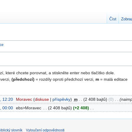
Číst
Zobraz
nce
zí, které chcete porovnat, a stiskněte enter nebo tlačítko dole.
 verzi,
(předchozí)
= rozdíly oproti předchozí verzi,
m
= malá editace
, 12:20
‎
Moravec
diskuse
příspěvky
‎
m
2 408 bajtů
0
‎
naimp
, 00:00
‎
ebs>Moravec
‎
2 408 bajtů
+2 408
‎
blický slovník
Vyloučení odpovědnosti