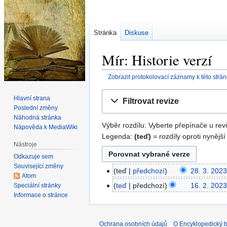
Stránka
Diskuse
Mír: Historie verzí
Zobrazit protokolovací záznamy k této strá
Skočit
Skočit
Hlavní strana
Filtrovat revize
na
na
Poslední změny
navigaci
vyhledávání
Náhodná stránka
Výběr rozdílu: Vyberte přepínače u revi
Nápověda k MediaWiki
Legenda:
(teď)
= rozdíly oproti nynější
Nástroje
Odkazuje sem
Související změny
teď
předchozí
28. 3. 2023
28.
Atom
3.
teď
předchozí
16. 2. 2023
Speciální stránky
16.
2023
Informace o stránce
B
2.
e
2023
z
Ochrana osobních údajů
O Encyklopedický bi