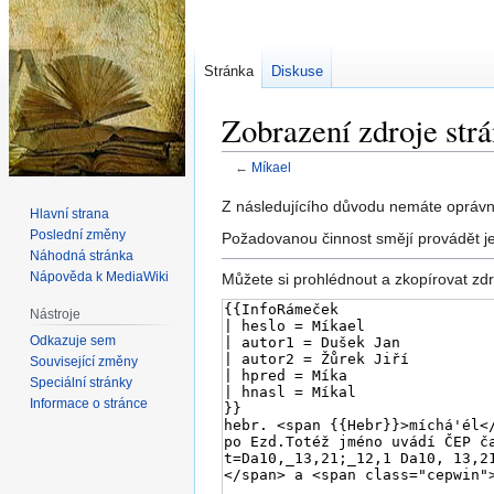
Stránka
Diskuse
Zobrazení zdroje str
←
Míkael
Skočit
Skočit
Z následujícího důvodu nemáte oprávně
Hlavní strana
na
na
Poslední změny
Požadovanou činnost smějí provádět je
navigaci
vyhledávání
Náhodná stránka
Nápověda k MediaWiki
Můžete si prohlédnout a zkopírovat zdr
Nástroje
Odkazuje sem
Související změny
Speciální stránky
Informace o stránce