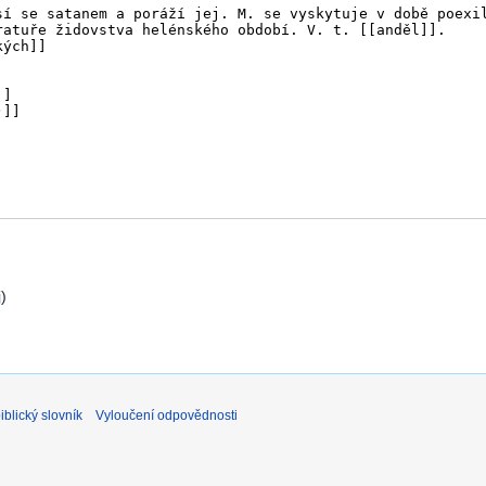
j
)
blický slovník
Vyloučení odpovědnosti