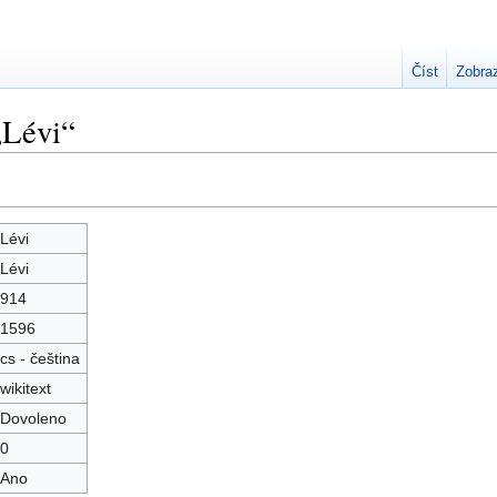
Číst
Zobraz
„Lévi“
Lévi
Lévi
914
1596
cs - čeština
wikitext
Dovoleno
0
Ano