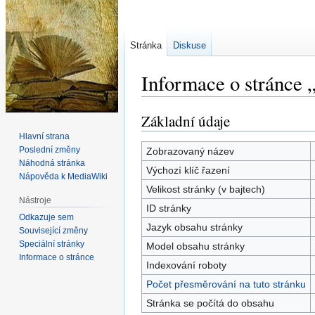
Stránka
Diskuse
Informace o stránce 
Základní údaje
Skočit
Skočit
na
na
Hlavní strana
navigaci
vyhledávání
Poslední změny
Zobrazovaný název
Náhodná stránka
Výchozí klíč řazení
Nápověda k MediaWiki
Velikost stránky (v bajtech)
Nástroje
ID stránky
Odkazuje sem
Jazyk obsahu stránky
Související změny
Speciální stránky
Model obsahu stránky
Informace o stránce
Indexování roboty
Počet přesměrování na tuto stránku
Stránka se počítá do obsahu