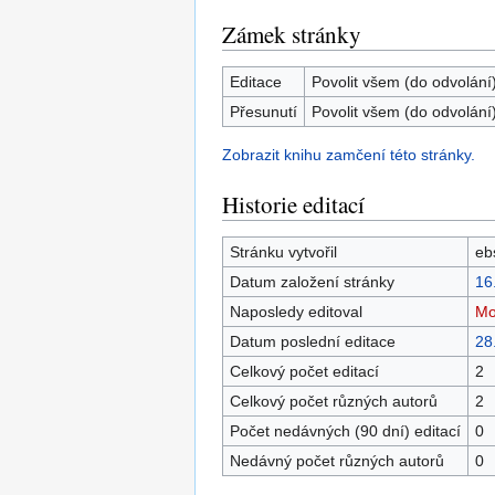
Zámek stránky
Editace
Povolit všem (do odvolání
Přesunutí
Povolit všem (do odvolání
Zobrazit knihu zamčení této stránky.
Historie editací
Stránku vytvořil
eb
Datum založení stránky
16
Naposledy editoval
Mo
Datum poslední editace
28
Celkový počet editací
2
Celkový počet různých autorů
2
Počet nedávných (90 dní) editací
0
Nedávný počet různých autorů
0