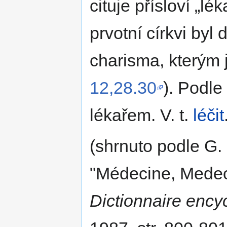
cituje přísloví
lék
prvotní církvi by
charisma, kterým j
12,28.30
). Podle
lékařem. V. t.
léčit
(shrnuto podle G
"Médecine, Medecin
Dictionnaire ency