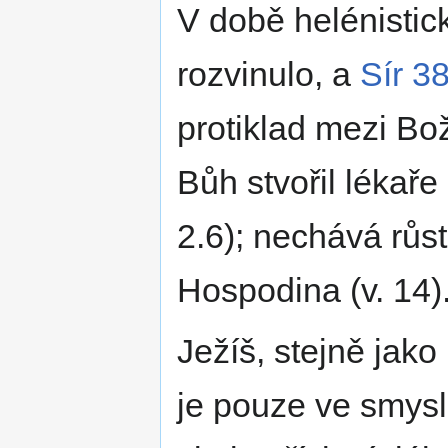
V době helénistic
rozvinulo, a
Sír 3
protiklad mezi Bo
Bůh stvořil lékaře 
2.6); nechává růst 
Hospodina (v. 14)
Ježíš, stejně jako 
je pouze ve smysl