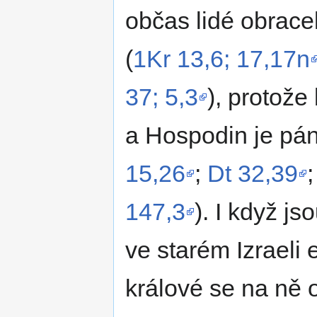
občas lidé obrace
(
1Kr 13,6; 17,17n
37; 5,3
), protože
a Hospodin je pá
15,26
;
Dt 32,39
147,3
). I když js
ve starém Izraeli e
králové se na ně o