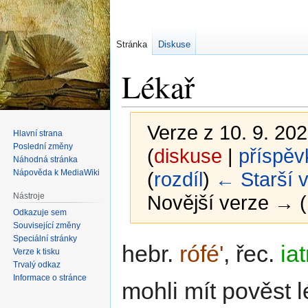
Stránka
Diskuse
Lékař
Verze z 10. 9. 202
Hlavní strana
Poslední změny
(
diskuse
|
příspěv
Náhodná stránka
Nápověda k MediaWiki
(
rozdíl
)
← Starší 
Nástroje
Novější verze → (
Odkazuje sem
Související změny
Speciální stránky
Skočit
Skočit
hebr.
rófé'
, řec.
ia
Verze k tisku
na
na
Trvalý odkaz
navigaci
vyhledávání
Informace o stránce
mohli mít pověst l