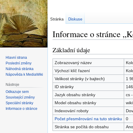
Stránka
Diskuse
Informace o stránce „K
Základní údaje
Skočit
Skočit
na
na
Hlavní strana
navigaci
vyhledávání
Zobrazovaný název
Kol
Poslední změny
Náhodná stránka
Výchozí klíč řazení
Kol
Nápověda k MediaWiki
Velikost stránky (v bajtech)
1 9
Nástroje
ID stránky
146
Odkazuje sem
Jazyk obsahu stránky
cs -
Související změny
Model obsahu stránky
wiki
Speciální stránky
Informace o stránce
Indexování roboty
Dov
Počet přesměrování na tuto stránku
0
Stránka se počítá do obsahu
An