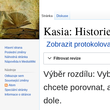
Stránka
Diskuse
Kasia: Historie
Zobrazit protokolov
Hlavní strana
Poslední změny
Skočit
Skočit
Náhodná stránka
Filtrovat revize
na
na
Nápověda k MediaWiki
navigaci
vyhledávání
Nástroje
Výběr rozdílu: Vyb
Odkazuje sem
Související změny
chcete porovnat, a
Atom
Speciální stránky
Informace o stránce
dole.