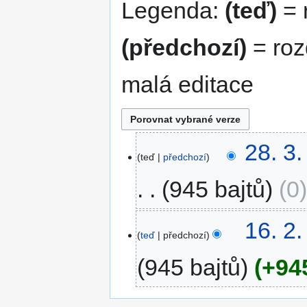
Legenda:
(teď)
= r
(předchozí)
= roz
malá editace
28.
28. 3
teď
předchozí
3.
2023
945 bajtů
0
16.
16. 2
teď
předchozí
2.
2023
945 bajtů
+94
B