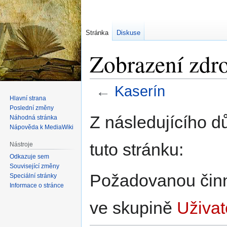
Stránka
Diskuse
Zobrazení zdro
←
Kaserín
Hlavní strana
Poslední změny
Skočit
Skočit
Z následujícího d
Náhodná stránka
na
na
Nápověda k MediaWiki
navigaci
vyhledávání
tuto stránku:
Nástroje
Odkazuje sem
Související změny
Požadovanou činno
Speciální stránky
Informace o stránce
ve skupině
Uživat