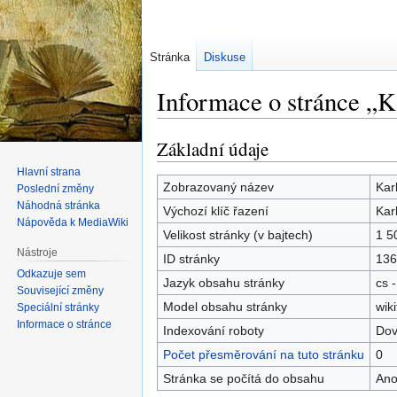
Stránka
Diskuse
Informace o stránce „
Základní údaje
Skočit
Skočit
na
na
Hlavní strana
navigaci
vyhledávání
Zobrazovaný název
Kar
Poslední změny
Náhodná stránka
Výchozí klíč řazení
Kar
Nápověda k MediaWiki
Velikost stránky (v bajtech)
1 5
Nástroje
ID stránky
136
Odkazuje sem
Jazyk obsahu stránky
cs -
Související změny
Model obsahu stránky
wiki
Speciální stránky
Informace o stránce
Indexování roboty
Dov
Počet přesměrování na tuto stránku
0
Stránka se počítá do obsahu
An