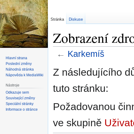
Stránka
Diskuse
Zobrazení zdr
←
Karkemíš
Hlavní strana
Poslední změny
Skočit
Skočit
Z následujícího d
Náhodná stránka
na
na
Nápověda k MediaWiki
navigaci
vyhledávání
tuto stránku:
Nástroje
Odkazuje sem
Související změny
Požadovanou činno
Speciální stránky
Informace o stránce
ve skupině
Uživat