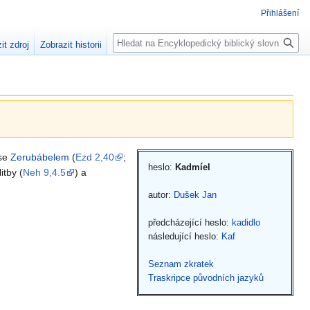
Přihlášení
Hledat
it zdroj
Zobrazit historii
se
Zerubábelem
(
Ezd 2,40
;
heslo:
Kadmíel
itby (
Neh 9,4.5
) a
autor:
Dušek Jan
předcházející heslo:
kadidlo
následující heslo:
Kaf
Seznam zkratek
Traskripce původních jazyků