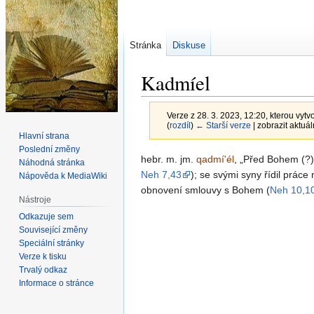
Stránka
Diskuse
Kadmíel
Verze z 28. 3. 2023, 12:20, kterou vytvo
(
rozdíl
)
← Starší verze
| zobrazit aktuál
Hlavní strana
Poslední změny
Skočit
Skočit
hebr. m. jm.
qadmí'él
,
Před Bohem (?)
Náhodná stránka
na
na
Neh 7,43
); se svými syny řídil prác
Nápověda k MediaWiki
navigaci
vyhledávání
obnovení smlouvy s Bohem (
Neh 10,1
Nástroje
Odkazuje sem
Související změny
Speciální stránky
Verze k tisku
Trvalý odkaz
Informace o stránce