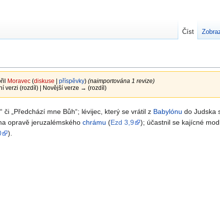
Číst
Zobraz
řil
Moravec
(
diskuse
|
příspěvky
)
(naimportována 1 revize)
ní verzi (rozdíl) | Novější verze → (rozdíl)
či
Předchází mne Bůh
; lévijec, který se vrátil z
Babylónu
do Judska 
e na opravě jeruzalémského
chrámu
(
Ezd 3,9
); účastnil se kajícné modl
0
).