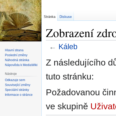
Stránka
Diskuse
Zobrazení zdro
←
Káleb
Hlavní strana
Poslední změny
Skočit
Skočit
Z následujícího d
Náhodná stránka
na
na
Nápověda k MediaWiki
navigaci
vyhledávání
tuto stránku:
Nástroje
Odkazuje sem
Související změny
Požadovanou činno
Speciální stránky
Informace o stránce
ve skupině
Uživat