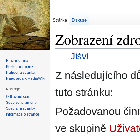
Stránka
Diskuse
Zobrazení zdro
←
Jišví
Hlavní strana
Poslední změny
Skočit
Skočit
Z následujícího d
Náhodná stránka
na
na
Nápověda k MediaWiki
navigaci
vyhledávání
tuto stránku:
Nástroje
Odkazuje sem
Související změny
Požadovanou činno
Speciální stránky
Informace o stránce
ve skupině
Uživat