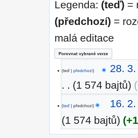
Legenda:
(teď)
= r
(předchozí)
= roz
malá editace
28.
28. 3
teď
předchozí
3.
2023
1 574 bajtů
16.
16. 2
teď
předchozí
2.
2023
1 574 bajtů
+1
B