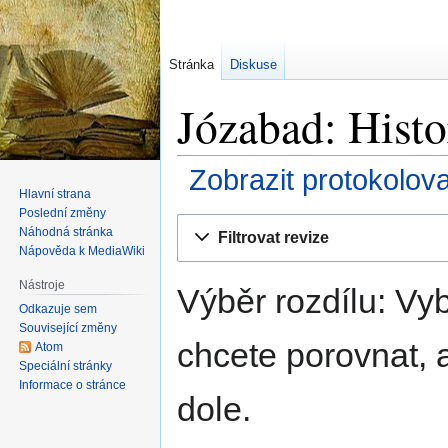
Stránka
Diskuse
Józabad: Histo
Zobrazit protokolov
Hlavní strana
Poslední změny
Skočit
Skočit
Náhodná stránka
Filtrovat revize
na
na
Nápověda k MediaWiki
navigaci
vyhledávání
Nástroje
Výběr rozdílu: Vyb
Odkazuje sem
Související změny
chcete porovnat, a
Atom
Speciální stránky
Informace o stránce
dole.