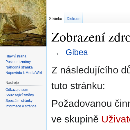
Stránka
Diskuse
Zobrazení zdro
←
Gibea
Hlavní strana
Poslední změny
Skočit
Skočit
Z následujícího d
Náhodná stránka
na
na
Nápověda k MediaWiki
navigaci
vyhledávání
tuto stránku:
Nástroje
Odkazuje sem
Související změny
Požadovanou činno
Speciální stránky
Informace o stránce
ve skupině
Uživat