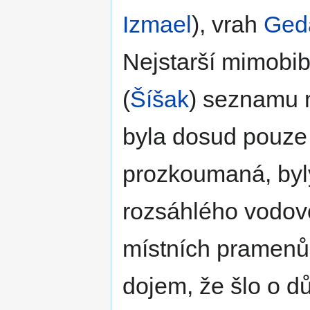
Izmael
), vrah
Ged
Nejstarší mimobib
(
Šíšak
) seznamu mě
byla dosud pouze
prozkoumaná, byly
rozsáhlého vodov
místních pramenů
dojem, že šlo o d