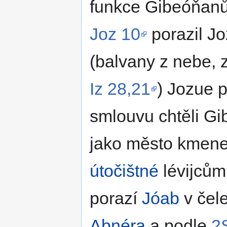
funkce Gibeóňanů
Joz 10
porazil J
(balvany z nebe, 
Iz 28,21
) Jozue p
smlouvu chtěli Gi
jako město kmen
útočištné
lévijcům
porazí
Jóab
v čel
Abnéra
a podle
2