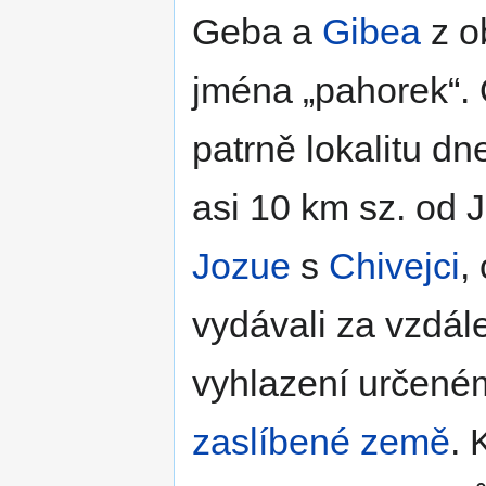
Geba a
Gibea
z o
jména
pahorek
.
patrně lokalitu dn
asi 10 km sz. od
Jozue
s
Chivejci
,
vydávali za vzdál
vyhlazení určen
zaslíbené země
. 