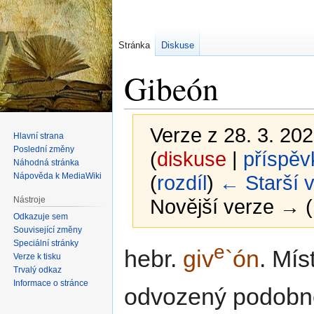
Stránka
Diskuse
Gibeón
Verze z 28. 3. 202
Hlavní strana
Poslední změny
(
diskuse
|
příspěv
Náhodná stránka
Nápověda k MediaWiki
(
rozdíl
)
← Starší 
Nástroje
Novější verze → (
Odkazuje sem
Související změny
Speciální stránky
e
Skočit
Skočit
hebr.
giv
`ón
. Mís
Verze k tisku
na
na
Trvalý odkaz
navigaci
vyhledávání
Informace o stránce
odvozený podobn