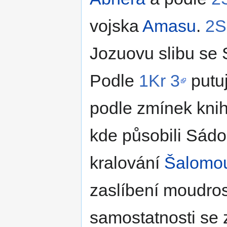
vojska
Amasu
.
2S
Jozuovu slibu se 
Podle
1Kr 3
putuj
podle zmínek kni
kde působili Sádo
kralování
Šalomo
zaslíbení moudrost
samostatnosti se z