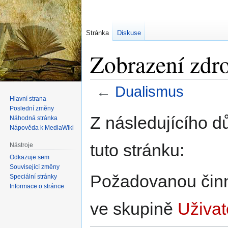
Stránka
Diskuse
Zobrazení zdr
←
Dualismus
Hlavní strana
Poslední změny
Skočit
Skočit
Z následujícího d
Náhodná stránka
na
na
Nápověda k MediaWiki
navigaci
vyhledávání
tuto stránku:
Nástroje
Odkazuje sem
Související změny
Požadovanou činno
Speciální stránky
Informace o stránce
ve skupině
Uživat