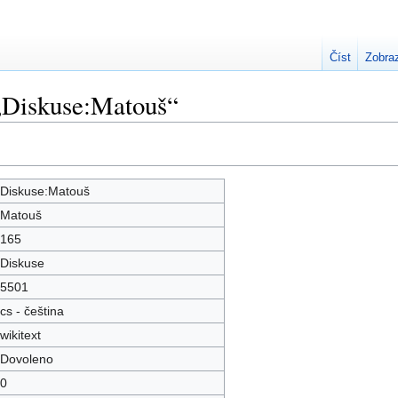
Číst
Zobraz
 „Diskuse:Matouš“
Diskuse:Matouš
Matouš
165
Diskuse
5501
cs - čeština
wikitext
Dovoleno
0