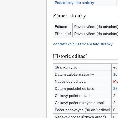
Podstránky této stránky
Zámek stránky
Editace
Povolit všem (do odvolání
Přesunutí
Povolit všem (do odvolání
Zobrazit knihu zamčení této stránky.
Historie editací
Stránku vytvořil
eb
Datum založení stránky
16
Naposledy editoval
Mo
Datum poslední editace
28
Celkový počet editací
2
Celkový počet různých autorů
2
Počet nedávných (90 dní) editací
0
Nedávný počet různých autorů
0