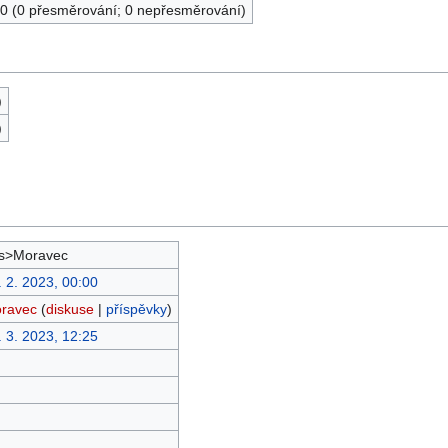
0 (0 přesměrování; 0 nepřesměrování)
)
)
s>Moravec
. 2. 2023, 00:00
ravec
(
diskuse
|
příspěvky
)
. 3. 2023, 12:25