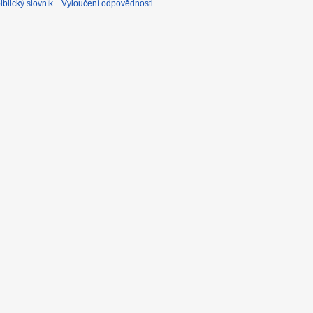
blický slovník
Vyloučení odpovědnosti