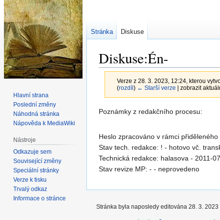
Stránka
Diskuse
Diskuse:Én-
Verze z 28. 3. 2023, 12:24, kterou vytvo
(
rozdíl
)
← Starší verze
| zobrazit aktuál
Hlavní strana
Poslední změny
Skočit
Skočit
Poznámky z redakčního procesu:
Náhodná stránka
na
na
Nápověda k MediaWiki
navigaci
vyhledávání
Heslo zpracováno v rámci přiděleného
Nástroje
Stav tech. redakce: ! - hotovo vč. trans
Odkazuje sem
Technická redakce: halasova - 2011-0
Související změny
Stav revize MP: - - neprovedeno
Speciální stránky
Verze k tisku
Trvalý odkaz
Informace o stránce
Stránka byla naposledy editována 28. 3. 2023 