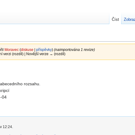
Číst
Zobraz
řil
Moravec
(
diskuse
|
příspěvky
)
(naimportována 1 revize)
ní verzi (rozdíl) | Novější verze → (rozdíl)
 abecedního rozsahu.
kripcí
7-04
v 12:24.