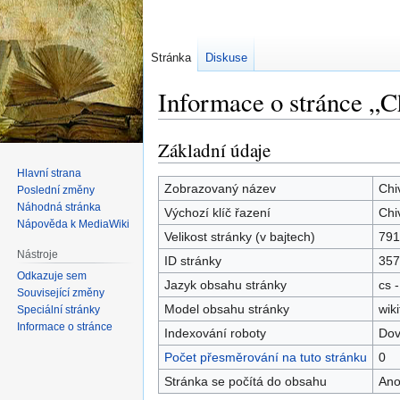
Stránka
Diskuse
Informace o stránce „C
Základní údaje
Skočit
Skočit
na
na
Hlavní strana
navigaci
vyhledávání
Zobrazovaný název
Chi
Poslední změny
Náhodná stránka
Výchozí klíč řazení
Chi
Nápověda k MediaWiki
Velikost stránky (v bajtech)
791
Nástroje
ID stránky
357
Odkazuje sem
Jazyk obsahu stránky
cs -
Související změny
Model obsahu stránky
wiki
Speciální stránky
Informace o stránce
Indexování roboty
Dov
Počet přesměrování na tuto stránku
0
Stránka se počítá do obsahu
An