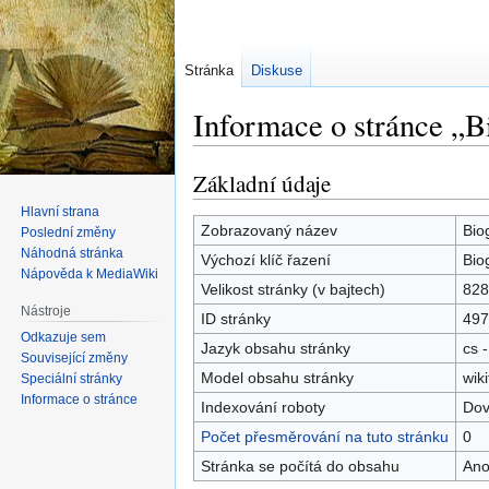
Stránka
Diskuse
Informace o stránce „B
Základní údaje
Skočit
Skočit
na
na
Hlavní strana
navigaci
vyhledávání
Zobrazovaný název
Bio
Poslední změny
Náhodná stránka
Výchozí klíč řazení
Bio
Nápověda k MediaWiki
Velikost stránky (v bajtech)
828
Nástroje
ID stránky
497
Odkazuje sem
Jazyk obsahu stránky
cs -
Související změny
Model obsahu stránky
wiki
Speciální stránky
Informace o stránce
Indexování roboty
Dov
Počet přesměrování na tuto stránku
0
Stránka se počítá do obsahu
An