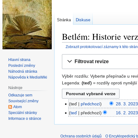
Stránka
Diskuse
Betlém: Historie verz
Zobrazit protokolovací záznamy k této strá
Skočit
Skočit
Hlavní strana
Filtrovat revize
na
na
Poslední změny
navigaci
vyhledávání
Náhodná stránka
Výběr rozdílu: Vyberte přepínače u revi
Nápověda k MediaWiki
Legenda:
(teď)
= rozdíly oproti nynější
Nástroje
Odkazuje sem
Související změny
teď
předchozí
28. 3. 2023
28.
Atom
3.
teď
předchozí
16. 2. 2023
Speciální stránky
16.
2023
Informace o stránce
B
2.
e
2023
z
Ochrana osobních údajů
O Encyklopedický bi