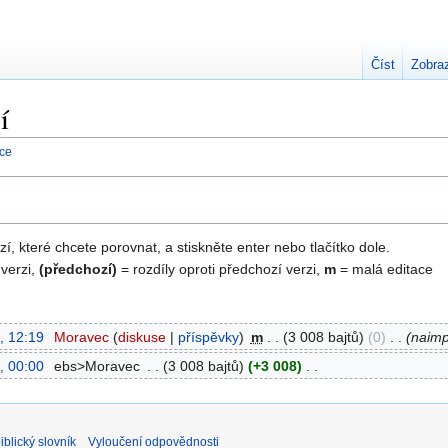
Číst
Zobraz
í
nce
zí, které chcete porovnat, a stiskněte enter nebo tlačítko dole.
 verzi,
(předchozí)
= rozdíly oproti předchozí verzi,
m
= malá editace
, 12:19
‎
Moravec
diskuse
příspěvky
‎
m
3 008 bajtů
0
‎
naimp
, 00:00
‎
ebs>Moravec
‎
3 008 bajtů
+3 008
‎
blický slovník
Vyloučení odpovědnosti