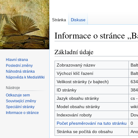
Stránka
Diskuse
Informace o stránce „B
Základní údaje
Skočit
Skočit
na
na
Hlavní strana
navigaci
vyhledávání
Zobrazovaný název
Bal
Poslední změny
Náhodná stránka
Výchozí klíč řazení
Bal
Nápověda k MediaWiki
Velikost stránky (v bajtech)
634
Nástroje
ID stránky
384
Odkazuje sem
Jazyk obsahu stránky
cs -
Související změny
Model obsahu stránky
wiki
Speciální stránky
Informace o stránce
Indexování roboty
Dov
Počet přesměrování na tuto stránku
0
Stránka se počítá do obsahu
An