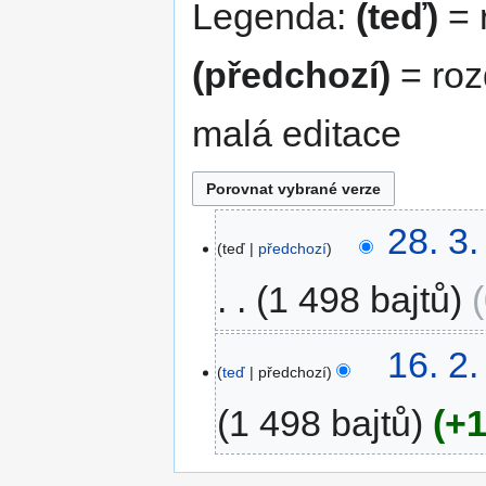
Legenda:
(teď)
= r
(předchozí)
= roz
malá editace
28.
28. 3
teď
předchozí
3.
2023
1 498 bajtů
16.
16. 2
teď
předchozí
2.
2023
1 498 bajtů
+1
B