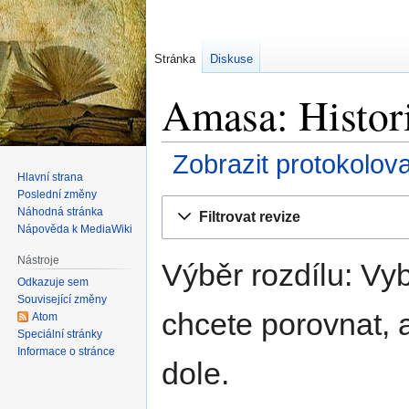
Stránka
Diskuse
Amasa: Histori
Zobrazit protokolov
Hlavní strana
Poslední změny
Skočit
Skočit
Náhodná stránka
Filtrovat revize
na
na
Nápověda k MediaWiki
navigaci
vyhledávání
Nástroje
Výběr rozdílu: Vyb
Odkazuje sem
Související změny
chcete porovnat, a
Atom
Speciální stránky
Informace o stránce
dole.