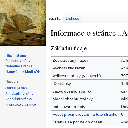
Stránka
Diskuse
Informace o stránce „
Základní údaje
Skočit
Skočit
na
na
Hlavní strana
navigaci
vyhledávání
Zobrazovaný název
Ach
Poslední změny
Náhodná stránka
Výchozí klíč řazení
Ach
Nápověda k MediaWiki
Velikost stránky (v bajtech)
707
Nástroje
ID stránky
188
Odkazuje sem
Jazyk obsahu stránky
cs -
Související změny
Model obsahu stránky
wiki
Speciální stránky
Informace o stránce
Indexování roboty
Dov
Počet přesměrování na tuto stránku
0
Stránka se počítá do obsahu
An