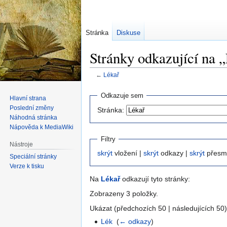
Stránka
Diskuse
Stránky odkazující na 
←
Lékař
Skočit
Skočit
Odkazuje sem
Hlavní strana
na
na
Poslední změny
Stránka:
navigaci
vyhledávání
Náhodná stránka
Nápověda k MediaWiki
Filtry
Nástroje
skrýt
vložení |
skrýt
odkazy |
skrýt
přesm
Speciální stránky
Verze k tisku
Na
Lékař
odkazují tyto stránky:
Zobrazeny 3 položky.
Ukázat (předchozích 50 | následujících 50)
Lék
‎
(
← odkazy
)