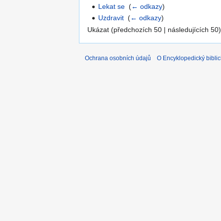
Lekat se
‎
(
← odkazy
)
Uzdravit
‎
(
← odkazy
)
Ukázat (předchozích 50 | následujících 50)
Ochrana osobních údajů
O Encyklopedický biblic