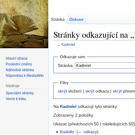
Stránka
Diskuse
Stránky odkazující na 
←
Kadmíel
Skočit
Skočit
Odkazuje sem
Hlavní strana
na
na
Poslední změny
Stránka:
navigaci
vyhledávání
Náhodná stránka
Nápověda k MediaWiki
Filtry
Nástroje
skrýt
vložení |
skrýt
odkazy |
skrýt
přesm
Speciální stránky
Verze k tisku
Na
Kadmíel
odkazují tyto stránky:
Zobrazeny 2 položky.
Ukázat (předchozích 50 | následujících 50)
Kadidlo
‎
(
← odkazy
)